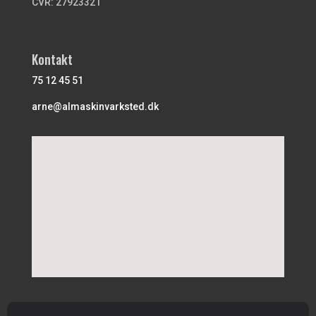
CVR: 27923321
Kontakt
75 12 45 51
arne@almaskinvarksted.dk