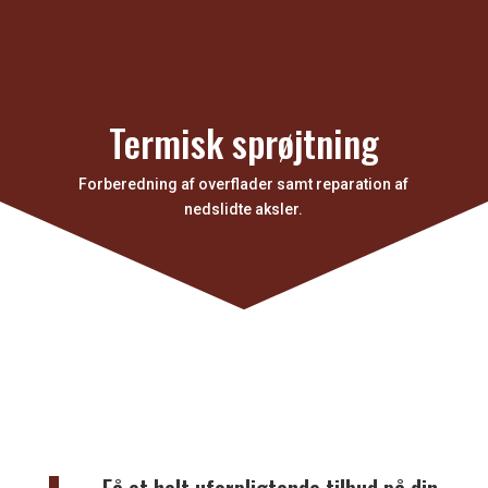
Termisk sprøjtning
Forberedning af overflader samt reparation af
nedslidte aksler.
Få et helt uforpligtende tilbud på din