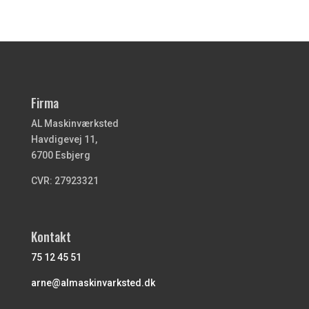
Firma
AL Maskinværksted
Havdigevej 11,
6700 Esbjerg
CVR: 27923321
Kontakt
75 12 45 51
arne@almaskinvarksted.dk