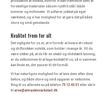
produktion af notstik, hvorfor vi kan fremstille dem af
forskellige materialer såsom rustfrit stål i både
tommer og millimeter. Vi udfører jobbet på eget
værksted, og vi har mulighed for at gøre det på både
store og små genstande.
Kvalitet frem for alt
Det vigtigste for os er, at vi formår at levere et robust
og driftssikker notstik, som holder i mange år. Vil du
være sikker på, at du får en stabil og slidstærk løsning,
er du velkommen til at tage kontakt til os, så vi sammen
kan finde en, der passer til dit formål.
Vi har naturligvis mulighed for at lave dem efter dine
behov, og både store og små opgaver er velkomne.
Ring til os allerede nu på telefon
75 12 45 51
eller skriv
til
arne@almaskinvarksted.dk
.